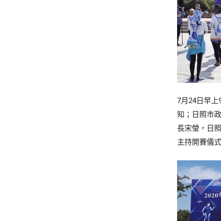
7月24日早
知；日照市
長宋瑩，日
主持開賽儀