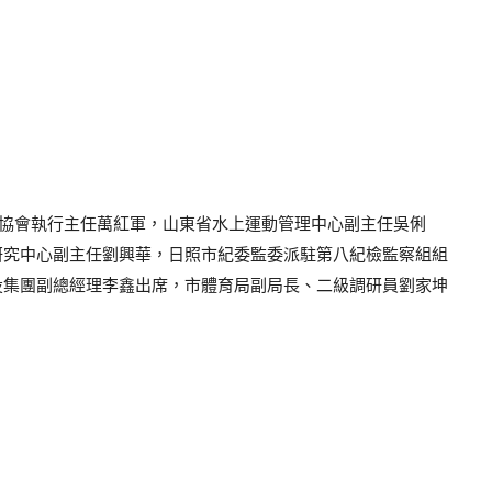
劃艇協會執行主任萬紅軍，山東省水上運動管理中心副主任吳俐
研究中心副主任劉興華，日照市紀委監委派駐第八紀檢監察組組
投集團副總經理李鑫出席，市體育局副局長、二級調研員劉家坤