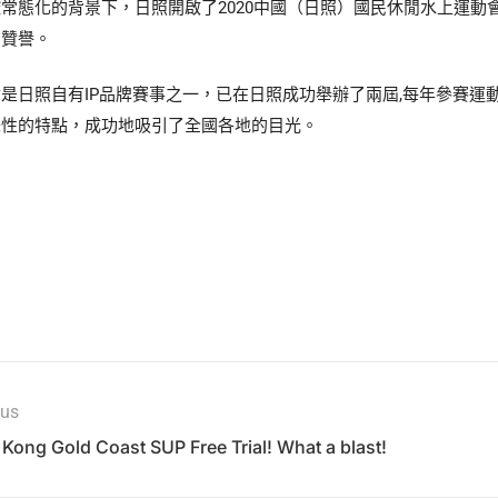
常態化的背景下，日照開啟了2020中國（日照）國民休閒水上運
高贊譽。
是日照自有IP品牌賽事之一，已在日照成功舉辦了兩屆,每年參賽
味性的特點，成功地吸引了全國各地的目光。
ous
Kong Gold Coast SUP Free Trial! What a blast!