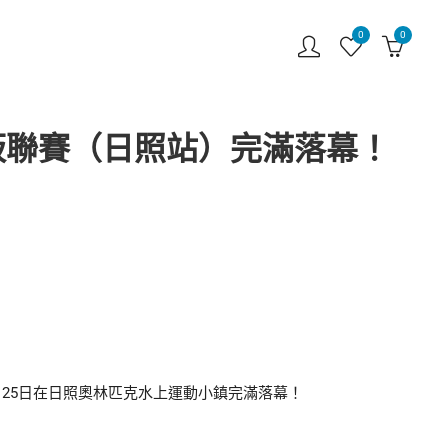
0
0
槳板聯賽（日照站）完滿落幕！
月25日在日照奧林匹克水上運動小鎮完滿落幕！