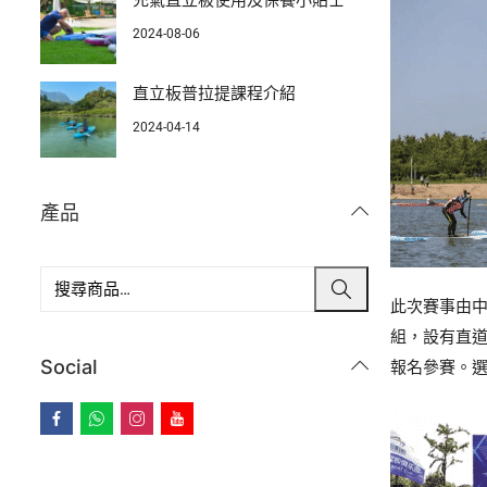
充氣直立板使用及保養小貼士
2024-08-06
直立板普拉提課程介紹
2024-04-14
產品
此次賽事由
組，設有直道
Social
報名參賽。選