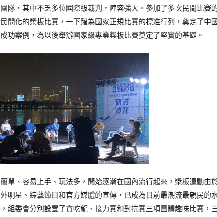
判團隊，其中不乏多位國際級裁判，陣容強大。參加了多次民間比賽
於民間化的槳板比賽，一下躍為國家正規比賽的標准行列，奠定了中
和成功案例，為以後舉辦國家級專業槳板比賽奠定了堅實的基礎。
為簡單、容易上手、玩法多，開始逐漸在國內流行起來，槳板運動由
內外明星、綜藝節目和官方媒體的宣傳，已成為目前最潮流最親民的
化，組委會分別設置了貪吃龍、接力賽和對抗賽三項團體趣味比賽，