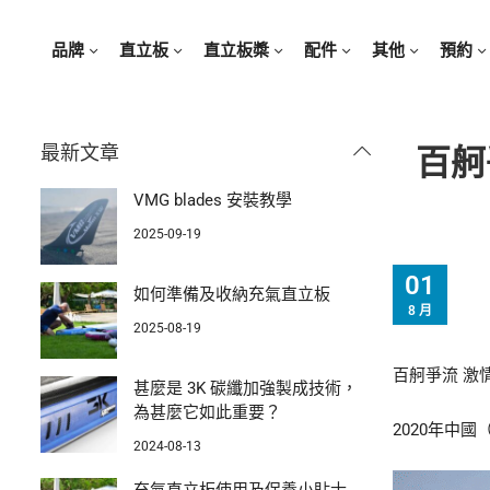
品牌
直立板
直立板槳
配件
其他
預約
最新文章
百舸
VMG blades 安裝教學
2025-09-19
01
如何準備及收納充氣直立板
8 月
2025-08-19
百舸爭流 激
甚麼是 3K 碳纖加強製成技術，
為甚麼它如此重要？
2020年中
2024-08-13