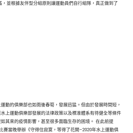
檻，並根據友伴型分組原則讓運動員們自行組隊，真正做到了
上運動的俱樂部也如雨後春筍，發展迅猛。但由於發展時間短，
應水上運動俱樂部發展的法律政策以及標准體系有待健全等條件
如其來的疫情影響，甚至很多面臨生存的困境。 在此前提
比賽當晚舉辦《守得住寂寞，等得了花開–2020年水上運動俱