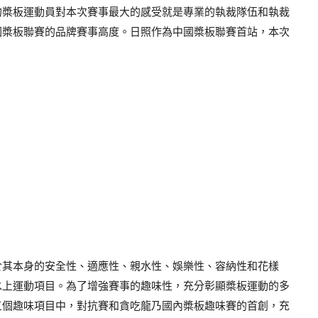
的槳板運動員對本次賽事最大的感受就是專業的執裁隊伍和執裁
國槳板聯賽的品牌賽事高度。日照作為中國槳板聯賽首站，本次
於其本身的安全性、適應性、親水性、娛樂性、容納性和花樣
水上運動項目。為了增強賽事的趣味性，充分彰顯槳板運動的多
三個趣味項目中，對抗賽和貪吃龍乃國內槳板趣味賽的首創，充