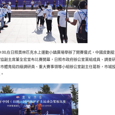
上9:00,在日照奧林匹克水上運動小鎮廣場舉辦了開賽儀式，中國皮
政協副主席董全宏宣布比賽開幕，日照市政府辦公室黨組成員、調查
照市體育局四級調研員、重大賽事領導小組辦公室副主任葛新，市城
式。