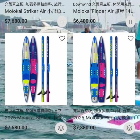
,
,
,
,
,
,
充氣直立板
加强多層拉絲料
旅行充氣直立板
Downwind 充氣直立板
春季大減價
直立板產品
休閒用充氣直立板
競速比賽
Molokai Striker Air 小飛魚專業競速 14’0″ X 23″ RDS
Molokai Finder Air 旅程 14′ X 27″ RDS
$
7,680.00
$
6,480.00
,
,
,
,
,
,
,
充氣直立板
加强多層拉絲料
直立板
直立板產品
充氣直立板
競速比賽充氣直立板
加强多層拉絲料
直立板
直
2025 Molokai Striker 小飛魚專業競速直立板 14′ x 22.5″
2025 Molokai Hero 大飛魚專業競速直立板 14′ x 23.5″
$
7,680.00
$
7,380.00