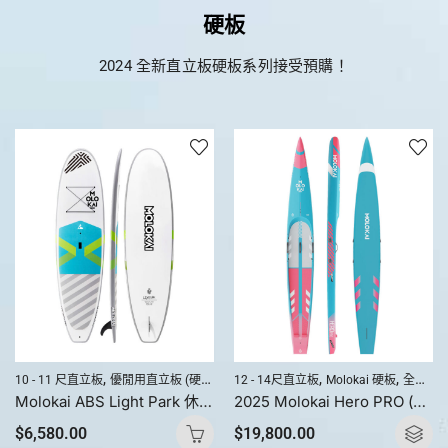
硬板
2024 全新直立板硬板系列接受預購！
,
,
,
,
,
10 - 11 尺直立板
優閒用直立板 (硬板)
直立板產品
12 - 14尺直立板
直立板硬板
Molokai 硬板
全方位競速直立板 (硬板)
Molokai ABS Light Park 休閒硬板 10’8″ X 31.4″
2025 Molokai Hero PRO (全碳纖) 直立板 / 槳板硬板
$
6,580.00
$
19,800.00