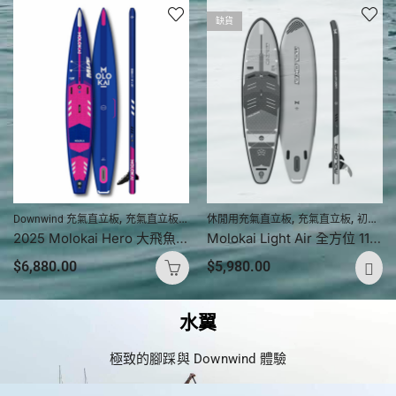
缺貨
,
,
,
,
,
,
,
Downwind 充氣直立板
充氣直立板
加强多層拉絲料
休閒用充氣直立板
旅行充氣直立板
充氣直立板
直立板
初學者充氣直立板
直
2025 Molokai Hero 大飛魚競速直立板 14′ x 25″
Molokai Light Air 全方位 11’2″ X 32″ RDS
$
6,880.00
$
5,980.00
水翼
極致的腳踩與 Downwind 體驗