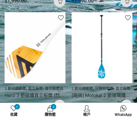
$
1,990.00
$
1,990.00
,
,
,
,
3 節可調節槳
直立板槳
直立板產品
2 節可調節槳
只限自取槳
直立板槳
Hero 3 節碳纖直立板槳 (竹紋)
[現貨] Molokai 2 節玻璃纖維直立板槳 (120 – 160 cm）
$
2,180.00
$
1,080.00
0
0
收藏
購物籃
帳戶
WhatsApp
其他配件