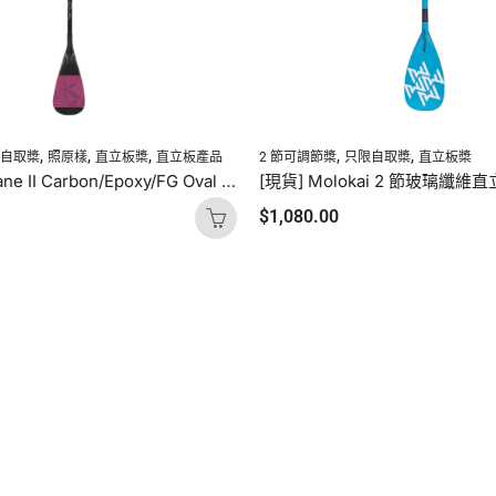
,
,
,
,
,
限自取槳
照原樣
直立板槳
直立板產品
2 節可調節槳
只限自取槳
直立板槳
Kialoa Methane II Carbon/Epoxy/FG Oval Purple Uncut
$
1,080.00