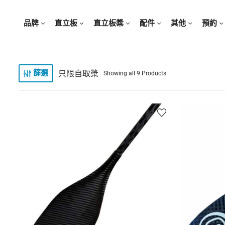
品牌
直立板
直立板槳
配件
其他
預約
只限自取槳
篩選
Showing all 9 Products