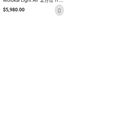
Molokai Light Air 全方位 11’2″ X 32″ RDS
$
5,980.00