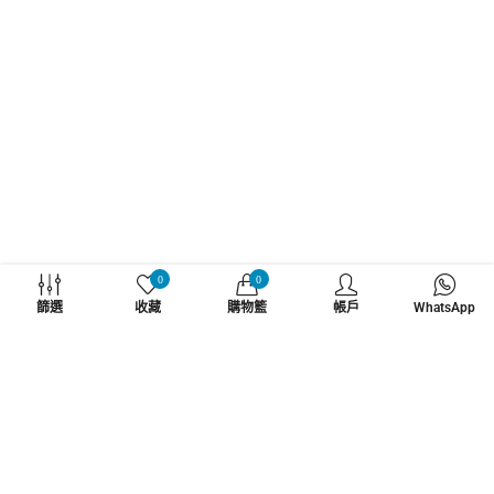
WHATZSUP
0
0
篩選
收藏
購物籃
帳戶
WhatsApp
No.1 直立板專門店
了解更多