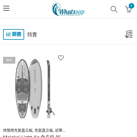
0
特賣
篩選
缺貨
,
,
,
,
,
休閒用充氣直立板
充氣直立板
初學者充氣直立板
加强多層拉絲料
特賣
直立板