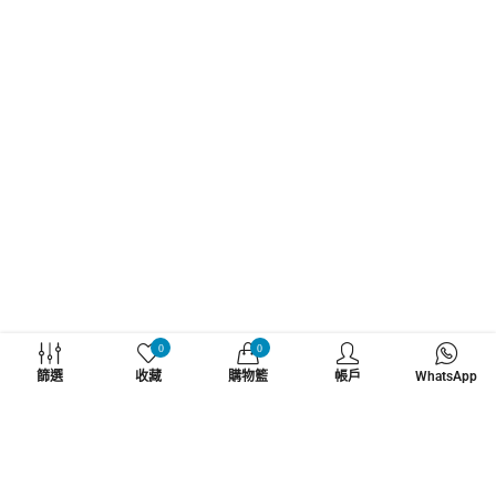
WHATZSUP
0
0
篩選
收藏
購物籃
帳戶
WhatsApp
No.1 直立板專門店