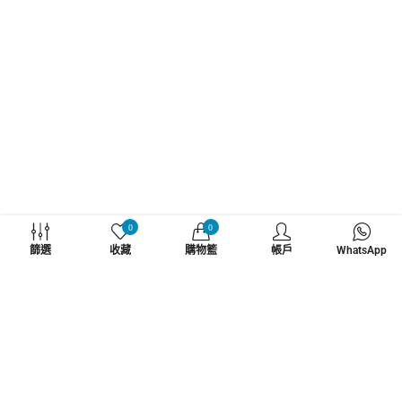
WHATZSUP
0
0
篩選
收藏
購物籃
帳戶
WhatsApp
No.1 直立板專門店
了解更多