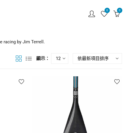
0
0
 racing by Jim Terrell.
顯示：