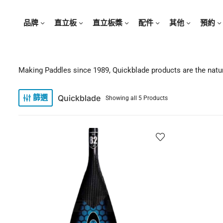
品牌
直立板
直立板槳
配件
其他
預約
Making Paddles since 1989, Quickblade products are the natur
Quickblade
篩選
Showing all 5 Products